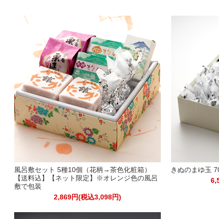
風呂敷セット 5種10個（花柄→茶色化粧箱）
きぬのまゆ玉 
【送料込】【ネット限定】※オレンジ色の風呂
6,
敷で包装
2,869円(税込3,098円)