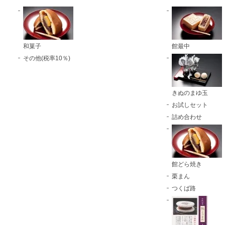
和菓子
館最中
その他(税率10％)
きぬのまゆ玉
お試しセット
詰め合わせ
館どら焼き
栗まん
つくば路