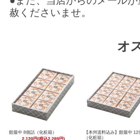
●また、当店からのメール
赦くださいませ。
オ
館最中 8個詰（化粧箱）
【本州送料込み】館最中 12
（化粧箱）
2,120円(税込2,289円)