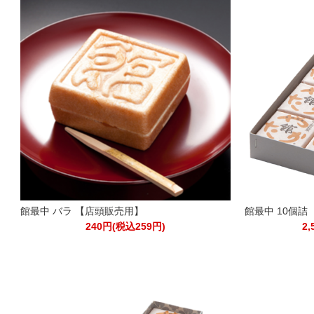
館最中 バラ 【店頭販売用】
館最中 10個詰
240円(税込259円)
2,