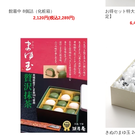
館最中 8個詰（化粧箱）
お得セット特大
定】
2,120円(税込2,289円)
6,
きぬのまゆ玉 