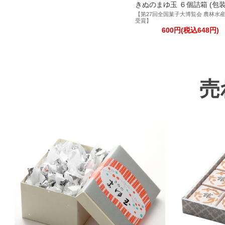
きぬのまゆ玉 ６個詰箱 (包装
【第27回全国菓子大博覧会 農林水
受賞】
600円(税込648円)
売