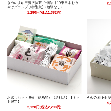
きぬのまゆ玉贅沢抹茶 ９個詰【JR東日本おみ
2,
やげグランプリ特別賞】(包装なし)
1,280円(税込1,382円)
お試しセット 6種（簡易箱）【送料込】【ネッ
きぬのまゆ玉 
ト限定】
4,
2,128円(税込2,298円)