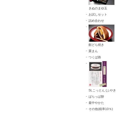
きぬのまゆ玉
お試しセット
詰め合わせ
館どら焼き
栗まん
つくば路
SLこっとん (ふやき
ばらっぱ餅
最中やかた
その他(税率10％)