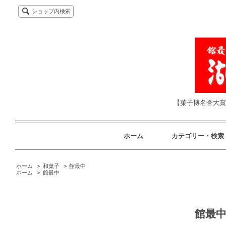
ショップ内検索
【菓子博名誉大賞
ホーム
カテゴリー・検索
ホーム
>
和菓子
>
館最中
ホーム
>
館最中
館最中