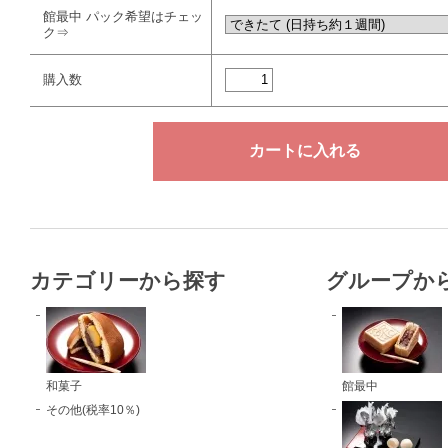
館最中 パック希望はチェッ
ク⇒
購入数
カテゴリーから探す
グループか
和菓子
館最中
その他(税率10％)