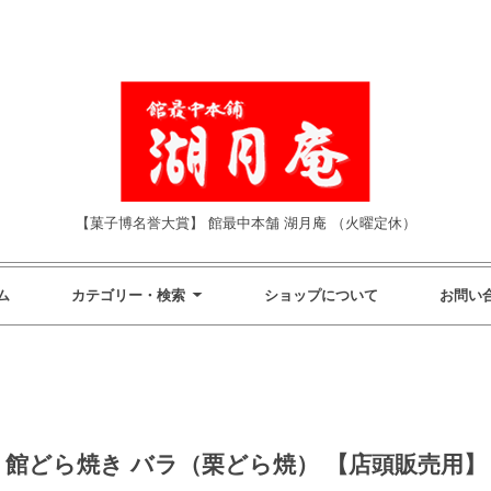
【菓子博名誉大賞】 館最中本舗 湖月庵 （火曜定休）
ム
カテゴリー・検索
ショップについて
お問い
館どら焼き バラ（栗どら焼） 【店頭販売用】