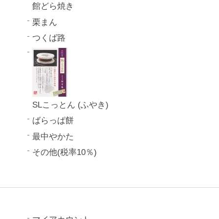
館どら焼き
栗まん
つくば路
SLこっとん (ふやき)
ばらっぱ餅
最中やかた
その他(税率10％)