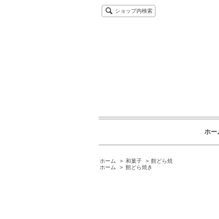
ショップ内検索
ホー
ホーム
>
和菓子
>
館どら焼
ホーム
>
館どら焼き