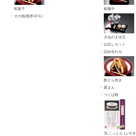
和菓子
館最中
その他(税率10％)
きぬのまゆ玉
お試しセット
詰め合わせ
館どら焼き
栗まん
つくば路
SLこっとん (ふやき