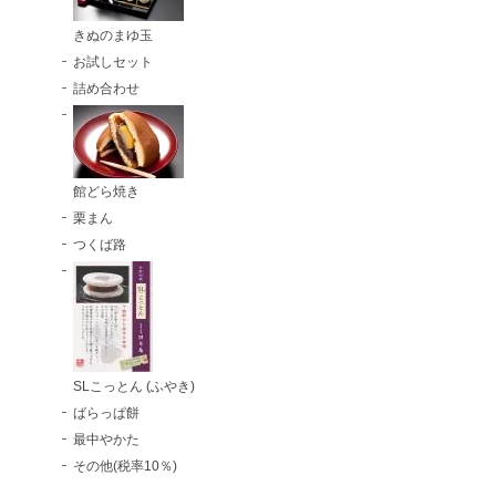
きぬのまゆ玉
お試しセット
詰め合わせ
館どら焼き
栗まん
つくば路
SLこっとん (ふやき)
ばらっぱ餅
最中やかた
その他(税率10％)