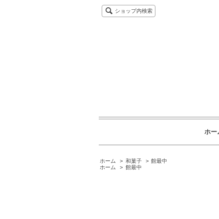
ショップ内検索
ホー
ホーム
>
和菓子
>
館最中
ホーム
>
館最中